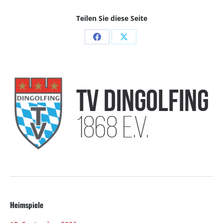
Teilen Sie diese Seite
Share
Share
on
on
Facebook
X
Heimspiele