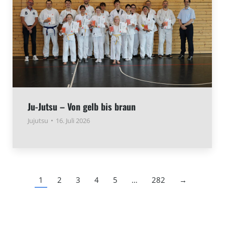
Ju-Jutsu – Von gelb bis braun
Jujutsu
16. Juli 2026
1
2
3
4
5
…
282
→