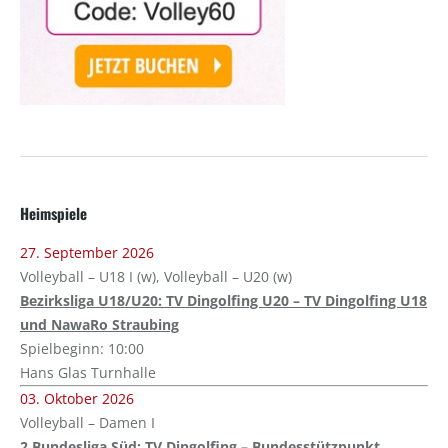
Heimspiele
27. September 2026
Volleyball – U18 I (w), Volleyball – U20 (w)
Bezirksliga U18/U20: TV Dingolfing U20 – TV Dingolfing U18
und NawaRo Straubing
Spielbeginn: 10:00
Hans Glas Turnhalle
03. Oktober 2026
Volleyball – Damen I
2.Bundesliga Süd: TV Dingolfing – Bundesstützpunkt