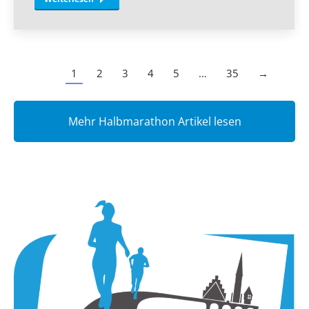
1
2
3
4
5
…
35
→
Mehr Halbmarathon Artikel lesen