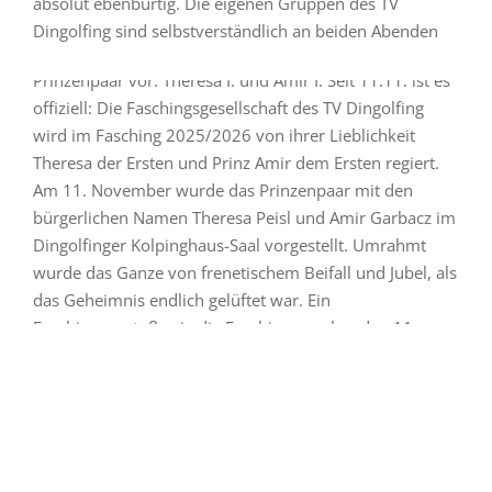
absolut ebenbürtig. Die eigenen Gruppen des TV
Auf die Faschingssaison
Dingolfing sind selbstverständlich an beiden Abenden
Faschingsgesellschaft des TV Dingolfing stellt das
mit ihren Shows vertreten. Auch in diesem Jahr gelingt
Prinzenpaar vor: Theresa I. und Amir I. Seit 11.11. ist es
es den Veranstaltern, die Crème de la Crème des
offiziell: Die Faschingsgesellschaft des TV Dingolfing
bayerischen…
wird im Fasching 2025/2026 von ihrer Lieblichkeit
Theresa der Ersten und Prinz Amir dem Ersten regiert.
Weiterlesen
Am 11. November wurde das Prinzenpaar mit den
bürgerlichen Namen Theresa Peisl und Amir Garbacz im
Dingolfinger Kolpinghaus-Saal vorgestellt. Umrahmt
wurde das Ganze von frenetischem Beifall und Jubel, als
19. September 2025
das Geheimnis endlich gelüftet war. Ein
Faschingsanstoß, wie die Faschingsmacher den 11.
Orga-Team-Treffen zur Faschingssaison
November nennen, ist für die beiden dabei nichts
Unser engagiertes Orga-Team der Faschingsgesellschaft
Neues. Amir Garbacz ist seit 2010 im Fasching dabei
des TV Dingolfing trifft sich einmal im Monat, um die
und tanzt seitdem in…
kommende Faschingssaison mit viel Herzblut und
Kreativität vorzubereiten. Von der Planung der
Weiterlesen
Veranstaltungen bis hin zur Koordination der Aktiven –