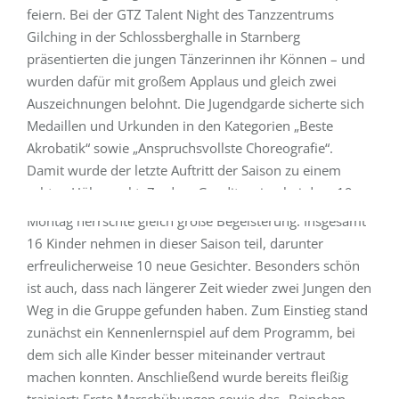
feiern. Bei der GTZ Talent Night des Tanzzentrums
Gilching in der Schlossberghalle in Starnberg
präsentierten die jungen Tänzerinnen ihr Können – und
wurden dafür mit großem Applaus und gleich zwei
Auszeichnungen belohnt. Die Jugendgarde sicherte sich
Medaillen und Urkunden in den Kategorien „Beste
24. März 2026
Akrobatik“ sowie „Anspruchsvollste Choreografie“.
Erfolgreicher Trainingsstart der Kindergarde
Damit wurde der letzte Auftritt der Saison zu einem
echten Höhepunkt. Zu dem Gauditurnier, bei dem 19
Zum Trainingsstart der Kindergarde am vergangenen
Gruppen teilgenommen hatten, reiste die Gruppe
Montag herrschte gleich große Begeisterung: Insgesamt
gemeinsam in einem vollbesetzten Bus an.…
16 Kinder nehmen in dieser Saison teil, darunter
erfreulicherweise 10 neue Gesichter. Besonders schön
Weiterlesen
ist auch, dass nach längerer Zeit wieder zwei Jungen den
Weg in die Gruppe gefunden haben. Zum Einstieg stand
zunächst ein Kennenlernspiel auf dem Programm, bei
dem sich alle Kinder besser miteinander vertraut
machen konnten. Anschließend wurde bereits fleißig
06. Februar 2026
trainiert: Erste Marschübungen sowie das „Beinchen