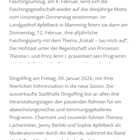
Faschingsumzug, am 8. Februar, wird sich die
Weiterlesen
Faschingsgesellschaft wieder auf das diesjährige Motto
vom Unsinnigen Donnerstag einstimmen. Im
Landgasthof Apfelbeck in Mamming feiern sie dann am
15. Januar 2026
Donnerstag, 12. Februar, ihre alljährliche
Faschingsparty mit dem Thema „Eiskalt – tau mich auf“.
„Zünftige Dingolfinger Maschkera“ begeistern an
Der Hofstaat unter der Regentschaft von Prinzessin
drei Abenden
Theresa I. und Prinz Amir I. präsentiert sein Programm
Mit viel Dynamik, Ausdrucksstärke und spürbarer
mit den Auftritten der Prinzen- und Jugendgarde sowie
Begeisterung startete die Faschingsgesellschaft des TV
der Show von imPULS und des Thronrats. Für
Dingolfing am Freitag, 09. Januar 2026, mit ihrer
ausgelassene Stimmung zwischen dem Programm…
feierlichen Inthronisation in die neue Saison. Die
ausverkaufte Stadthalle Dingolfing bot an allen drei
Weiterlesen
Veranstaltungstagen den passenden Rahmen für ein
abwechslungsreiches und stimmungsgeladenes
Programm. Charmant und souverän führten Theresa
Lachermeier, Jenny Berleb und Sophie Apfelbeck als
13. Januar 2026
Moderatorinnen durch die Abende, während die Band