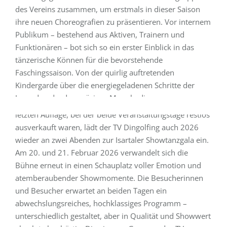
Weiterlesen
des Vereins zusammen, um erstmals in dieser Saison
ihre neuen Choreografien zu präsentieren. Vor internem
Publikum – bestehend aus Aktiven, Trainern und
Funktionären – bot sich so ein erster Einblick in das
26. November 2025
tänzerische Können für die bevorstehende
Ankündigung: 9. Isartaler Showtanzgala am 20. & 21.
Faschingssaison. Von der quirlig auftretenden
Februar 2026
Kindergarde über die energiegeladenen Schritte der
Jugendgarde, den präzisen Marsch, die
Dingolfing – Nach dem überwältigenden Erfolg der
ausdrucksstarken Choreografien der Prinzengarde bis
letzten Auflage, bei der beide Veranstaltungstage restlos
hin zur kraftvollen Performance von imPuls zeigten alle
ausverkauft waren, lädt der TV Dingolfing auch 2026
Gruppen, wie…
wieder an zwei Abenden zur Isartaler Showtanzgala ein.
Am 20. und 21. Februar 2026 verwandelt sich die
Weiterlesen
Bühne erneut in einen Schauplatz voller Emotion und
atemberaubender Showmomente. Die Besucherinnen
und Besucher erwartet an beiden Tagen ein
abwechslungsreiches, hochklassiges Programm –
17. November 2025
unterschiedlich gestaltet, aber in Qualität und Showwert