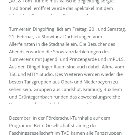
„Art & Tom“ für die musikalische Begleitung sorgte.
Ticketvorverkauf startet
Traditionell eröffnet wurde das Spektakel mit dem
Isartaler Showtanzgala findet am 20. und 21. Februar in
feierlichen Einmarsch der Prinzengarde, der
der Stadthalle statt Die Faschingsgesellschaft im
Kindergarde, der Thronräte, Edeldamen sowie der
Turnverein Dingolfing lädt am Freitag, 20., und Samstag,
beiden Hofnarren Michael und Matthias Lex. Höhepunkt
21. Februar, zu Showtanz-Darbietungen vom
des Einzugs war die Präsentation…
Allerfeinsten in die Stadthalle ein. Die Besucher des
Abends erwarten die Showtanzdarbietungen des
Weiterlesen
Turnvereins mit Jugend- und Prinzengarde und imPULS.
Aus den Dingolfinger Raum sind auch dabei: Alima vom
09. Dezember 2025
TSC und MTTY Studio. Des Weiteren werden wieder die
besten Tanzgruppen aus Ober- und Niederbayern zu
Gemeinsam stark in den Faschingsendspurt
sehen sein. Gruppen aus Landshut, Kraiburg, Buxheim
Gesellschaftstraining der TV-Dingolfing-Tanzgruppen als
und Grüntegernbach runden das abwechslungsreiche
erste Generalprobe für die Saison 2026 Ein
Programm ab. Zusätzlich werden die Gäste in
traditionsreicher Nachmittag stand am Sonntag, 7.
gewohnter Manier kulinarisch von Ismair Catering
Dezember, in der Förderschul-Turnhalle auf dem
verwöhnt. Nach den…
Programm: Beim Gesellschaftstraining der
Faschingsgesellschaft im TVD kamen alle Tanzgruppen