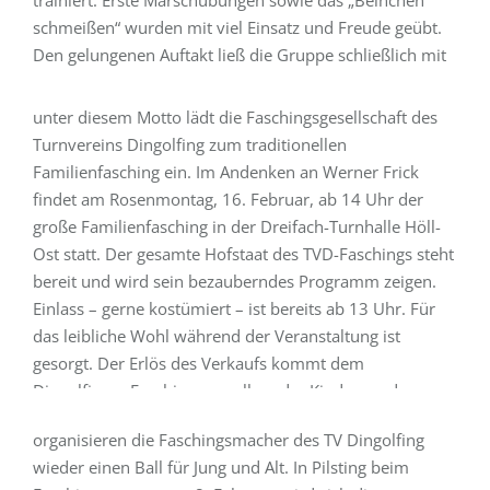
Fasching für alle am Rosenmontag
schmeißen“ wurden mit viel Einsatz und Freude geübt.
Den gelungenen Auftakt ließ die Gruppe schließlich mit
In der Dreifach-Turnhalle findet wieder der TVD-Frick-
einem gemeinsamen Spiel ausklingen. Trainiert wird die
Familienfasching statt. „Hautnah, familiär und herzlich“,
Kindergarde – wie bereits im vergangenen Jahr…
unter diesem Motto lädt die Faschingsgesellschaft des
Turnvereins Dingolfing zum traditionellen
Weiterlesen
Familienfasching ein. Im Andenken an Werner Frick
findet am Rosenmontag, 16. Februar, ab 14 Uhr der
große Familienfasching in der Dreifach-Turnhalle Höll-
Ost statt. Der gesamte Hofstaat des TVD-Faschings steht
bereit und wird sein bezauberndes Programm zeigen.
26. Januar 2026
Einlass – gerne kostümiert – ist bereits ab 13 Uhr. Für
das leibliche Wohl während der Veranstaltung ist
„Eiskalt – Tau mich auf“
gesorgt. Der Erlös des Verkaufs kommt dem
Große Faschingsparty der Dingolfinger
Dingolfinger Fasching, vor allem der Kinder- und
Faschingsgesellschaft Am Unsinnigen Donnerstag
Jugendarbeit zugute. Zwischen den Aufführungen haben
organisieren die Faschingsmacher des TV Dingolfing
die Kinder Zeit, sich…
wieder einen Ball für Jung und Alt. In Pilsting beim