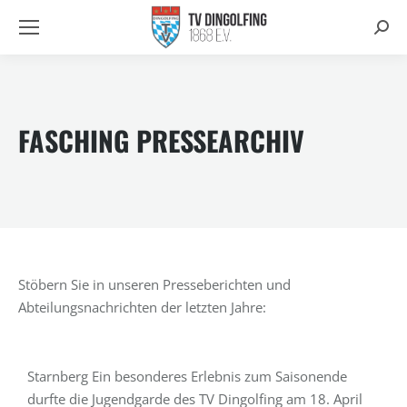
Searc
FASCHING PRESSEARCHIV
21. Mai 2026
Stöbern Sie in unseren Presseberichten und
Fasching – Erfolgreicher Saisonabschluss der
Abteilungsnachrichten der letzten Jahre:
Jugendgarde
∼ TV Dingolfing begeistert bei der GTZ Talent Night in
Starnberg Ein besonderes Erlebnis zum Saisonende
durfte die Jugendgarde des TV Dingolfing am 18. April