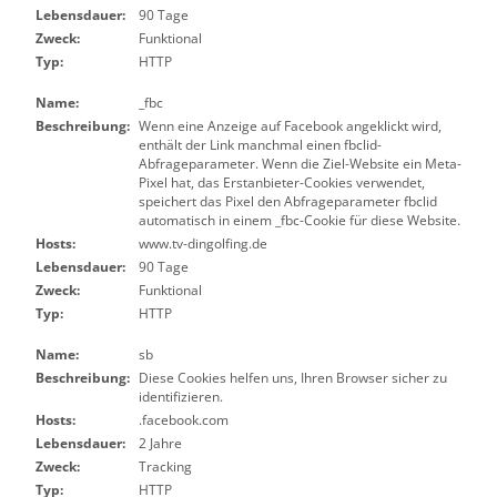
Lebensdauer:
90 Tage
Zweck:
Funktional
Typ:
HTTP
Name:
_fbc
Beschreibung:
Wenn eine Anzeige auf Facebook angeklickt wird,
enthält der Link manchmal einen fbclid-
Abfrageparameter. Wenn die Ziel-Website ein Meta-
Pixel hat, das Erstanbieter-Cookies verwendet,
speichert das Pixel den Abfrageparameter fbclid
automatisch in einem _fbc-Cookie für diese Website.
Hosts:
www.tv-dingolfing.de
Lebensdauer:
90 Tage
Zweck:
Funktional
Typ:
HTTP
Name:
sb
Beschreibung:
Diese Cookies helfen uns, Ihren Browser sicher zu
identifizieren.
Hosts:
.facebook.com
Lebensdauer:
2 Jahre
Zweck:
Tracking
Typ:
HTTP