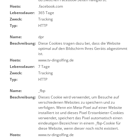
Hosts:
.facebook.com
Lebensdauer:
365 Tage
Zweck:
Tracking
Typ:
HTTP
Name:
dpr
Beschreibung:
Diese Cookies tragen dazu bei, dass die Website
optimal auf den Bildschirm Ihres Geräts abgestimmt
ist.
Hosts:
www.tv-dingolfing.de
Lebensdauer:
7 Tage
Zweck:
Tracking
Typ:
HTTP
Name:
_fbp
Beschreibung:
Dieses Cookie wird verwendet, um Besuche auf
verschiedenen Websites zu speichern und zu
verfolgen. Wenn ein Meta-Pixel auf einer Website
installiert ist und dieses Pixel Erstanbieter-Cookies
verwendet, speichert das Pixel automatisch einen
eindeutigen Bezeichner in einem _fbp-Cookie für
diese Website, wenn dieser noch nicht existiert.
Hosts:
www.tv-dingolfing.de