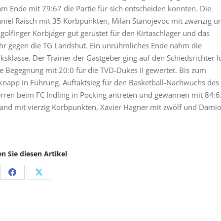
m Ende mit 79:67 die Partie für sich entscheiden konnten. Die
iel Raisch mit 35 Korbpunkten, Milan Stanojevoc mit zwanzig u
golfinger Korbjäger gut gerüstet für den Kirtaschlager und das
 gegen die TG Landshut. Ein unrühmliches Ende nahm die
ksklasse. Der Trainer der Gastgeber ging auf den Schiedsrichter l
e Begegnung mit 20:0 für die TVD-Dukes II gewertet. Bis zum
 knapp in Führung. Auftaktsieg für den Basketball-Nachwuchs des
erren beim FC Indling in Pocking antreten und gewannen mit 84:6
and mit vierzig Korbpunkten, Xavier Hagner mit zwölf und Dami
en Sie diesen Artikel
Share
Share
on
on
Facebook
X