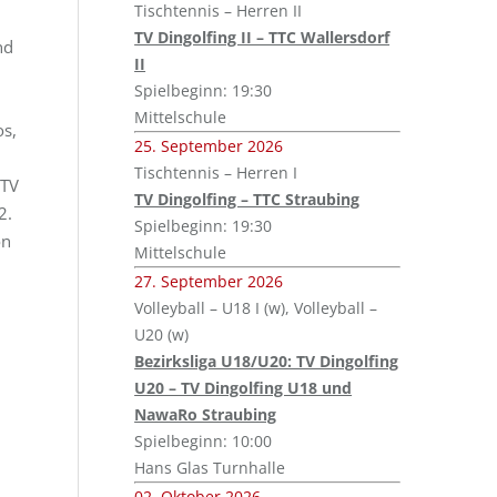
Tischtennis – Herren II
TV Dingolfing II – TTC Wallersdorf
nd
II
Spielbeginn: 19:30
Mittelschule
os,
25. September 2026
Tischtennis – Herren I
 TV
TV Dingolfing – TTC Straubing
2.
Spielbeginn: 19:30
on
Mittelschule
27. September 2026
Volleyball – U18 I (w), Volleyball –
U20 (w)
Bezirksliga U18/U20: TV Dingolfing
U20 – TV Dingolfing U18 und
NawaRo Straubing
Spielbeginn: 10:00
Hans Glas Turnhalle
02. Oktober 2026