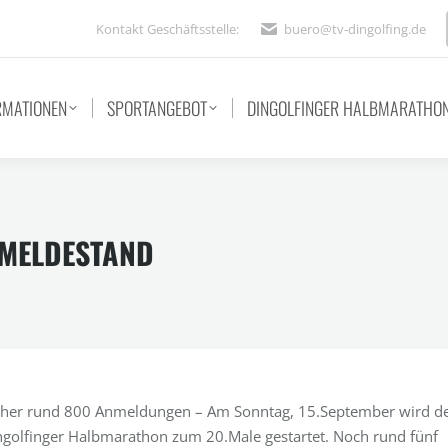
Kontakt Geschäftsstelle:
buero@tv-dingolfing.de
RMATIONEN
SPORTANGEBOT
DINGOLFINGER HALBMARATHO
MELDESTAND
sher rund 800 Anmeldungen – Am Sonntag, 15.September wird d
ngolfinger Halbmarathon zum 20.Male gestartet. Noch rund fünf