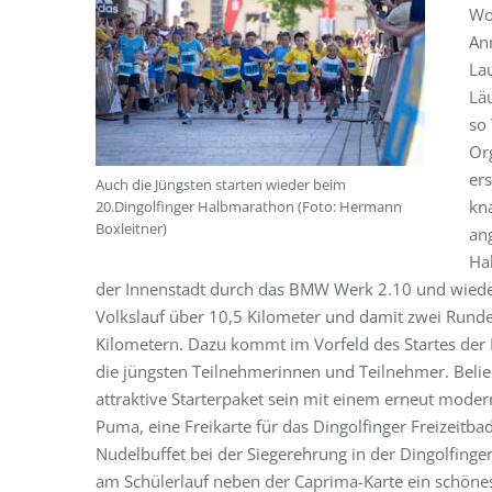
Wo
An
La
Lä
so
Or
er
Auch die Jüngsten starten wieder beim
kna
20.Dingolfinger Halbmarathon (Foto: Hermann
Boxleitner)
an
Ha
der Innenstadt durch das BMW Werk 2.10 und wie
Volkslauf über 10,5 Kilometer und damit zwei Rund
Kilometern. Dazu kommt im Vorfeld des Startes der 
die jüngsten Teilnehmerinnen und Teilnehmer. Belieb
attraktive Starterpaket sein mit einem erneut mode
Puma, eine Freikarte für das Dingolfinger Freizeit
Nudelbuffet bei der Siegerehrung in der Dingolfing
am Schülerlauf neben der Caprima-Karte ein schönes 