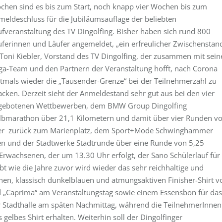
chen sind es bis zum Start, noch knapp vier Wochen bis zum
meldeschluss für die Jubiläumsauflage der beliebten
ufveranstaltung des TV Dingolfing. Bisher haben sich rund 800
uferinnen und Läufer angemeldet, „ein erfreulicher Zwischenstand
 Toni Kiebler, Vorstand des TV Dingolfing, der zusammen mit sei
ga-Team und den Partnern der Veranstaltung hofft, nach Corona
stmals wieder die „Tausender-Grenze“ bei der Teilnehmerzahl zu
cken. Derzeit sieht der Anmeldestand sehr gut aus bei den vier
gebotenen Wettbewerben, dem BMW Group Dingolfing
lbmarathon über 21,1 Kilometern und damit über vier Runden v
der zurück zum Marienplatz, dem Sport+Mode Schwinghammer
en und der Stadtwerke Stadtrunde über eine Runde von 5,25
Erwachsenen, der um 13.30 Uhr erfolgt, der Sano Schülerlauf für
t wie die Jahre zuvor wird wieder das sehr reichhaltige und
rnen, klassisch dunkelblauen und atmungsaktiven Finisher-Shirt v
bad „Caprima“ am Veranstaltungstag sowie einem Essensbon für das
er Stadthalle am späten Nachmittag, während die TeilnehmerInnen
gelbes Shirt erhalten. Weiterhin soll der Dingolfinger