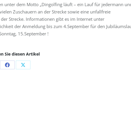
n unter dem Motto „Dingolfing läuft – ein Lauf für jedermann un
 vielen Zuschauern an der Strecke sowie eine unfallfreie
der Strecke. Informationen gibt es im Internet unter
ichkeit der Anmeldung bis zum 4.September für den Jubiläumslau
Sonntag, 15.September !
en Sie diesen Artikel
Share
Share
on
on
Facebook
X