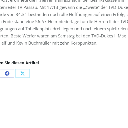
l-Ost eröffnete die II.Herrenmannschaft in der Bezirksklasse mit
tzenreiter TV Passau. Mit 17:13 gewann die „Zweite“ der TVD-Duke
ande von 34:31 bestanden noch alle Hoffnungen auf einen Erfolg, 
m Ende stand eine 56:67-Heimniederlage für die Herren II der TVD
gnungen auf Tabellenplatz drei liegen und nach einem spielfreien
ten. Beste Werfer waren am Samstag bei den TVD-Dukes II Max
t elf und Kevin Buchmüller mit zehn Korbpunkten.
en Sie diesen Artikel
Share
Share
on
on
Facebook
X