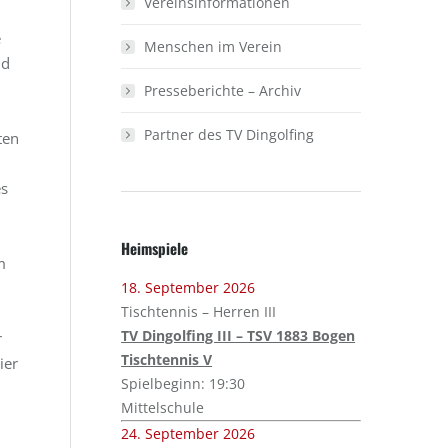
Vereinsinformationen
e
Menschen im Verein
nd
Presseberichte – Archiv
Partner des TV Dingolfing
ten
es
Heimspiele
m
18. September 2026
Tischtennis – Herren III
TV Dingolfing III – TSV 1883 Bogen
r
Tischtennis V
ier
Spielbeginn: 19:30
Mittelschule
24. September 2026