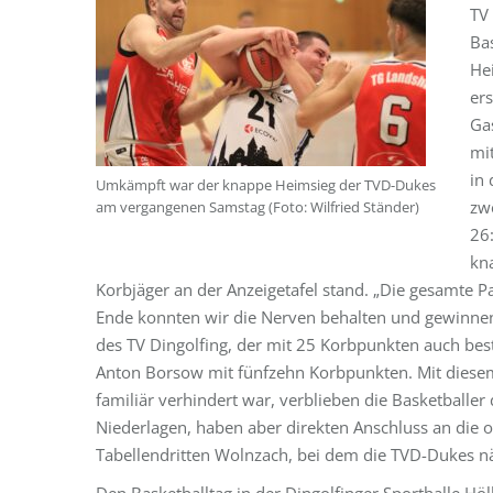
TV
Ba
Hei
ers
Ga
mi
in 
Umkämpft war der knappe Heimsieg der TVD-Dukes
zwe
am vergangenen Samstag (Foto: Wilfried Ständer)
26:
kn
Korbjäger an der Anzeigetafel stand. „Die gesamte P
Ende konnten wir die Nerven behalten und gewinnen“,
des TV Dingolfing, der mit 25 Korbpunkten auch bes
Anton Borsow mit fünfzehn Korbpunkten. Mit diesem
familiär verhindert war, verblieben die Basketballer
Niederlagen, haben aber direkten Anschluss an die 
Tabellendritten Wolnzach, bei dem die TVD-Dukes nä