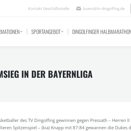
Kontakt Geschäftsstelle:
buero@tv-dingolfing.de
RMATIONEN
SPORTANGEBOT
DINGOLFINGER HALBMARATHO
SIEG IN DER BAYERNLIGA
sketballer des TV Dingolfing gewinnen gegen Pressath – Herren II
rlieren Spitzenspiel – (kia) Knapp mit 87:84 gewannen die Dukes 