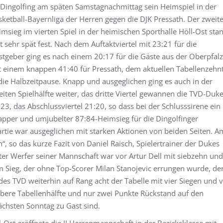
 Dingolfing am späten Samstagnachmittag sein Heimspiel in der
sketball-Bayernliga der Herren gegen die DJK Pressath. Der zweit
msieg im vierten Spiel in der heimischen Sporthalle Höll-Ost sta
t sehr spät fest. Nach dem Auftaktviertel mit 23:21 für die
stgeber ging es nach einem 20:17 für die Gäste aus der Oberpfalz
t einem knappen 41:40 für Pressath, dem aktuellen Tabellenzehn
die Halbzeitpause. Knapp und ausgeglichen ging es auch in der
iten Spielhälfte weiter, das dritte Viertel gewannen die TVD-Duk
23, das Abschlussviertel 21:20, so dass bei der Schlusssirene ein
apper und umjubelter 87:84-Heimsieg für die Dingolfinger
artie war ausgeglichen mit starken Aktionen von beiden Seiten. A
 so das kurze Fazit von Daniel Raisch, Spielertrainer der Dukes
ter Werfer seiner Mannschaft war vor Artur Dell mit siebzehn und
 Sieg, der ohne Top-Scorer Milan Stanojevic errungen wurde, de
 des TVD weiterhin auf Rang acht der Tabelle mit vier Siegen und v
obere Tabellenhälfte und nur zwei Punkte Rückstand auf den
chsten Sonntag zu Gast sind.