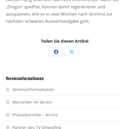
„Dingos“ spielfrei, können damit regenerieren und
ausspannen, ehe es in zwei Wochen nach Grimma zur
nächsten schweren Auswärtsaufgabe geht.
Teilen Sie diesen Artikel
Share
Share
on
on
Facebook
X
Vereinsinformationen
Vereinsinformationen
Menschen im Verein
Presseberichte – Archiv
Partner des TV Dingolfing