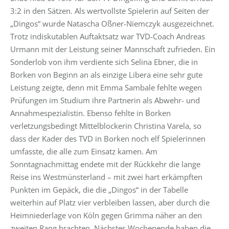
3:2 in den Sätzen. Als wertvollste Spielerin auf Seiten der
„Dingos“ wurde Natascha Oßner-Niemczyk ausgezeichnet.
Trotz indiskutablen Auftaktsatz war TVD-Coach Andreas
Urmann mit der Leistung seiner Mannschaft zufrieden. Ein
Sonderlob von ihm verdiente sich Selina Ebner, die in
Borken von Beginn an als einzige Libera eine sehr gute
Leistung zeigte, denn mit Emma Sambale fehlte wegen
Prüfungen im Studium ihre Partnerin als Abwehr- und
Annahmespezialistin. Ebenso fehlte in Borken
verletzungsbedingt Mittelblockerin Christina Varela, so
dass der Kader des TVD in Borken noch elf Spielerinnen
umfasste, die alle zum Einsatz kamen. Am
Sonntagnachmittag endete mit der Rückkehr die lange
Reise ins Westmünsterland – mit zwei hart erkämpften
Punkten im Gepäck, die die „Dingos“ in der Tabelle
weiterhin auf Platz vier verbleiben lassen, aber durch die
Heimniederlage von Köln gegen Grimma näher an den
zweiten Rang brachten. Nächstes Wochenende haben die