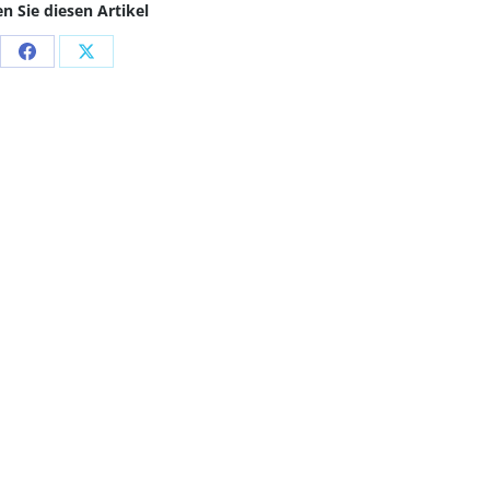
en Sie diesen Artikel
Share
Share
on
on
Facebook
X