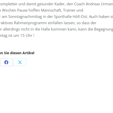
n kompletter und damit gesunder Kader, den Coach Andreas Urma
en Wochen Pause hoffen Mannschaft, Trainer und
r am Sonntagnachmittag in der Sporthalle Höll-Ost. Auch haben s
raktives Rahmenprogramm einfallen lassen, so dass der
 allerdings nicht in die Halle kommen kann, kann die Begegnun
ntag ist um 15 Uhr !
en Sie diesen Artikel
Share
Share
on
on
Facebook
X