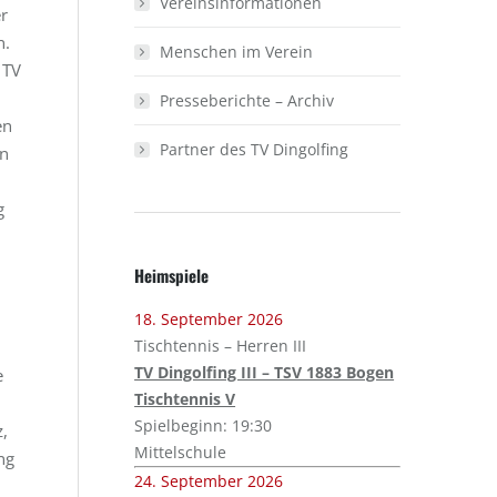
Vereinsinformationen
er
n.
Menschen im Verein
 TV
Presseberichte – Archiv
en
Partner des TV Dingolfing
en
n
g
Heimspiele
18. September 2026
Tischtennis – Herren III
TV Dingolfing III – TSV 1883 Bogen
e
Tischtennis V
Spielbeginn: 19:30
z,
Mittelschule
ng
24. September 2026