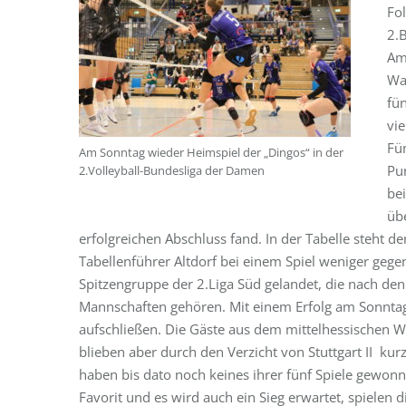
Fol
2.
Am
Wa
fü
vie
Fü
Am Sonntag wieder Heimspiel der „Dingos“ in der
Pu
2.Volleyball-Bundesliga der Damen
be
üb
erfolgreichen Abschluss fand. In der Tabelle steht de
Tabellenführer Altdorf bei einem Spiel weniger gege
Spitzengruppe der 2.Liga Süd gelandet, die nach den 
Mannschaften gehören. Mit einem Erfolg am Sonntag
aufschließen. Die Gäste aus dem mittelhessischen Wa
blieben aber durch den Verzicht von Stuttgart II kurzf
haben bis dato noch keines ihrer fünf Spiele gewonn
Favorit und es wird auch ein Sieg erwartet, spielen 