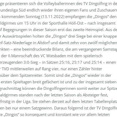
ge präsentieren sich die Volleyballerinnen des TV Dingolfing in d
Bundesliga Süd endlich wieder ihren eigenen Fans und Zuschauer
 kommenden Sonntag (13.11.2022) empfangen die „Dingos“ den
ldgirmes um 15 Uhr in der Sporthalle Höll-Ost – nach insgesamt
nf Begegnungen in dieser Saison erst das zweite Heimspiel. Aus d
r Auswärtsspielen holten die „Dingos“ drei Siege bei einer knapp
nf-Satz-Niederlage in Altdorf und damit zehn von zwölf mögliche
nkten – eine beeindruckende Bilanz, die am vergangenen Samsta
i der II.Mannschaft des VC Wiesbaden mit dem spielerisch
erzeugenden 3:0-Sieg – in Sätzen 25:16, 25:17 und 25:14 – einen
r TVD mittlerweilen auf Rang vier, nur einen Zähler hinter
nüber dem Spitzenreiter. Somit sind die „Dingos“ wieder in der
ersten Spieltagen breit gefächert ist und zu der insgesamt sieben
nachmittag können die Dingolfingerinnen somit weiter zur Spitz
ldgirmes standen nach der letzten Saison als Absteiger fest,
ristig in der Liga. Sie stehen derzeit auf dem letzten Tabellenplat
en bei nur einem Satzgewinn. Daraus folgernd ist der TV Dingolfi
die „Dingos“ so konsequent und konstant wie vor allem letzten