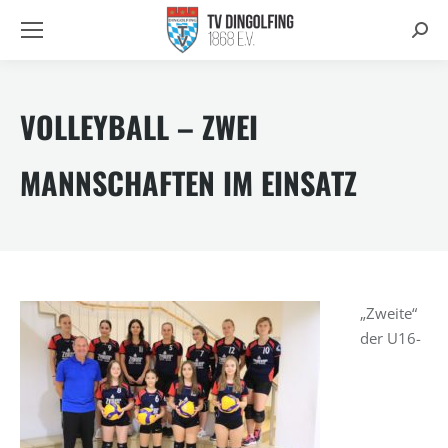
Searc
VOLLEYBALL – ZWEI
MANNSCHAFTEN IM EINSATZ
„Zweite“
der U16-