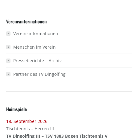
on
on
Facebook
X
Vereinsinformationen
Vereinsinformationen
Menschen im Verein
Presseberichte – Archiv
Partner des TV Dingolfing
Heimspiele
18. September 2026
Tischtennis – Herren III
TV Dingolfing III – TSV 1883 Bogen Tischtennis V