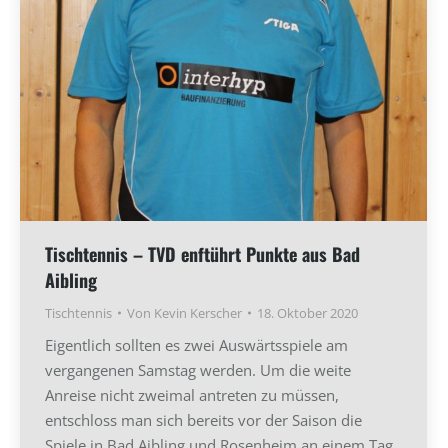
Tischtennis – TVD enftührt Punkte aus Bad
Aibling
Tischtennis
Von
Kevin Kerscher
18. Oktober 2020
Eigentlich sollten es zwei Auswärtsspiele am
vergangenen Samstag werden. Um die weite
Anreise nicht zweimal antreten zu müssen,
entschloss man sich bereits vor der Saison die
Spiele in Bad Aibling und Rosenheim an einem Tag