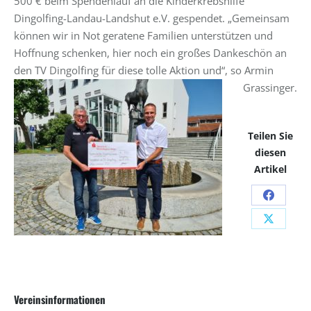
500 € beim Spendenlauf an die Kinderkrebshilfe
Dingolfing-Landau-Landshut e.V. gespendet. „Gemeinsam
können wir in Not geratene Familien unterstützen und
Hoffnung schenken, hier noch ein großes Dankeschön an
den TV Dingolfing für diese tolle Aktion und“, so Armin
Grassinger.
Teilen Sie
diesen
Artikel
Share
on
Share
Facebo
on
X
Vereinsinformationen