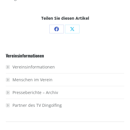
Teilen Sie diesen Artikel
Share
Share
on
on
Facebook
X
Vereinsinformationen
Vereinsinformationen
Menschen im Verein
Presseberichte – Archiv
Partner des TV Dingolfing