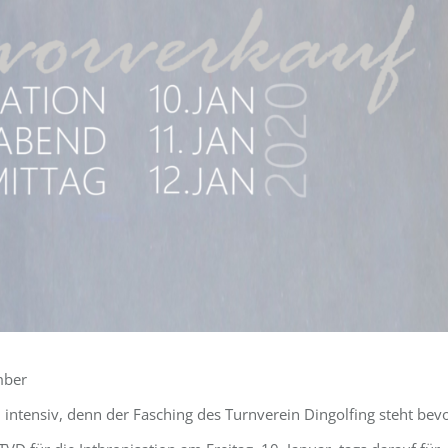
mber
 intensiv, denn der Fasching des Turnverein Dingolfing steht bevo