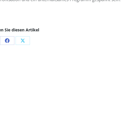
en Sie diesen Artikel
Share
Share
on
on
Facebook
X