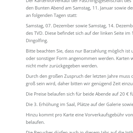
Der Kartenvorverkauf der Faschingsgesellschaft des T
den Bunten Abend am Samstag, 11. Januar sowie den
an folgenden Tagen statt:
Samstag, 07. Dezember sowie Samstag, 14. Dezember 
des TVD. Diese befindet sich auf der linken Seite i
Dingolfing.
Bitte beachten Sie, dass nur Barzahlung möglich ist 
oder sonstiger Form angenommen werden. Karten we
nicht mehr zurückgegeben werden.
Durch den großen Zuspruch der letzten Jahre muss 
groß sein wird, daher bitten wir genügend Zeit einz
Die Preise belaufen sich für beide Abende auf 20 € fü
Die 3. Erhöhung im Saal, Plätze auf der Galerie sow
Hinzu kommt pro Karte eine Vorverkaufsgebühr von e
belaufen.
Die Besucher dürfen auch in diesem Jahr auf die In