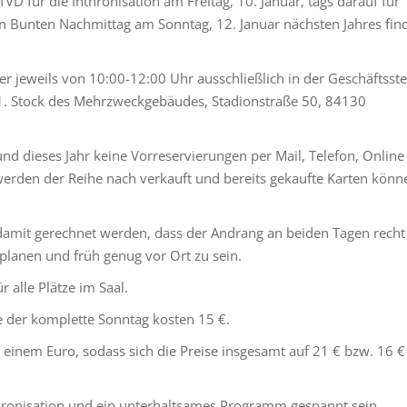
VD für die Inthronisation am Freitag, 10. Januar, tags darauf für
 Bunten Nachmittag am Sonntag, 12. Januar nächsten Jahres fin
jeweils von 10:00-12:00 Uhr ausschließlich in der Geschäftsste
m 1. Stock des Mehrzweckgebäudes, Stadionstraße 50, 84130
und dieses Jahr keine Vorreservierungen per Mail, Telefon, Online
rden der Reihe nach verkauft und bereits gekaufte Karten könn
damit gerechnet werden, dass der Andrang an beiden Tagen recht
uplanen und früh genug vor Ort zu sein.
r alle Plätze im Saal.
ie der komplette Sonntag kosten 15 €.
inem Euro, sodass sich die Preise insgesamt auf 21 € bzw. 16 €
thronisation und ein unterhaltsames Programm gespannt sein.