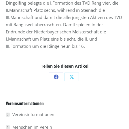
Dingolfing belegte die I.Formation des TVD Rang vier, die
II.Mannschaft Platz sechs, während in Steinach die
III.Mannschaft und damit die allerjüngsten Aktiven des TVD
mit Rang zwei überraschten. Damit spielen in der
Endrunde der Niederbayerischen Meisterschaft die
I.Mannschaft um Platz eins bis acht, die II. und
III.Formation um die Ränge neun bis 16.
Teilen Sie diesen Artikel
Share
Share
on
on
Facebook
X
Vereinsinformationen
Vereinsinformationen
Menschen im Verein