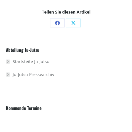
Teilen Sie diesen Artikel
Share
Share
on
on
Facebook
X
Abteilung Ju-Jutsu
Startsteite Ju-Jutsu
Ju-Jutsu Pressearchiv
Kommende Termine