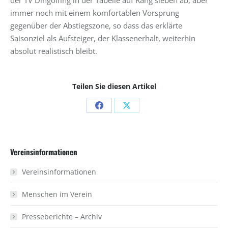
der TV Dingolfing in der Tabelle auf Rang sieben ab, aber
immer noch mit einem komfortablen Vorsprung
gegenüber der Abstiegszone, so dass das erklärte
Saisonziel als Aufsteiger, der Klassenerhalt, weiterhin
absolut realistisch bleibt.
Teilen Sie diesen Artikel
Share
Share
on
on
Facebook
X
Vereinsinformationen
Vereinsinformationen
Menschen im Verein
Presseberichte – Archiv