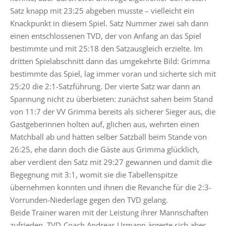
Satz knapp mit 23:25 abgeben musste – vielleicht ein
Knackpunkt in diesem Spiel. Satz Nummer zwei sah dann
einen entschlossenen TVD, der von Anfang an das Spiel
bestimmte und mit 25:18 den Satzausgleich erzielte. Im
dritten Spielabschnitt dann das umgekehrte Bild: Grimma
bestimmte das Spiel, lag immer voran und sicherte sich mit
25:20 die 2:1-Satzführung. Der vierte Satz war dann an
Spannung nicht zu überbieten: zunächst sahen beim Stand
von 11:7 der VV Grimma bereits als sicherer Sieger aus, die
Gastgeberinnen holten auf, glichen aus, wehrten einen
Matchball ab und hatten selber Satzball beim Stande von
26:25, ehe dann doch die Gäste aus Grimma glücklich,
aber verdient den Satz mit 29:27 gewannen und damit die
Begegnung mit 3:1, womit sie die Tabellenspitze
übernehmen konnten und ihnen die Revanche für die 2:3-
Vorrunden-Niederlage gegen den TVD gelang.
Beide Trainer waren mit der Leistung ihrer Mannschaften
zufrieden, TVD-Coach Andreas Urmann ärgerte sich aber