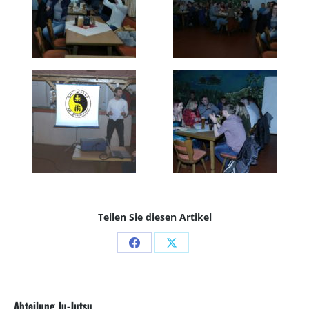
Teilen Sie diesen Artikel
Share
Share
on
on
Facebook
X
Abteilung Ju-Jutsu