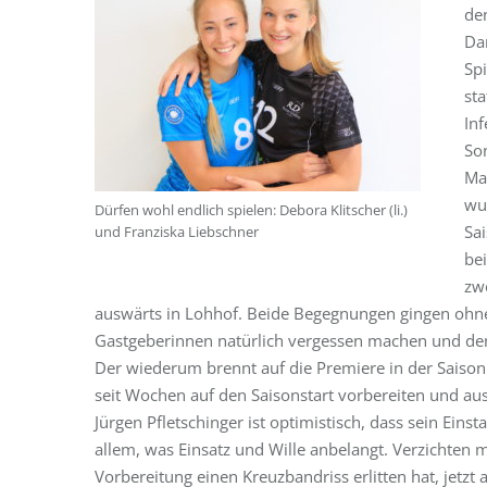
den
Da
Spi
st
In
Son
Ma
wu
Dürfen wohl endlich spielen: Debora Klitscher (li.)
Sa
und Franziska Liebschner
be
zw
auswärts in Lohhof. Beide Begegnungen gingen ohne
Gastgeberinnen natürlich vergessen machen und den
Der wiederum brennt auf die Premiere in der Saison 
seit Wochen auf den Saisonstart vorbereiten und a
Jürgen Pfletschinger ist optimistisch, dass sein Eins
allem, was Einsatz und Wille anbelangt. Verzichten m
Vorbereitung einen Kreuzbandriss erlitten hat, jetzt