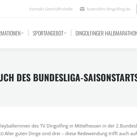
Kontakt Geschäftsstelle:
buero@tv-dingolfing.de
RMATIONEN
SPORTANGEBOT
DINGOLFINGER HALBMARATHO
SUCH DES BUNDESLIGA-SAISONSTART
leyballerinnen des TV Dingolfing in Mittelhessen in der 2.Bundesl
ki) Aller guten Dinge sind drei – diese Redewendung trifft auch auf