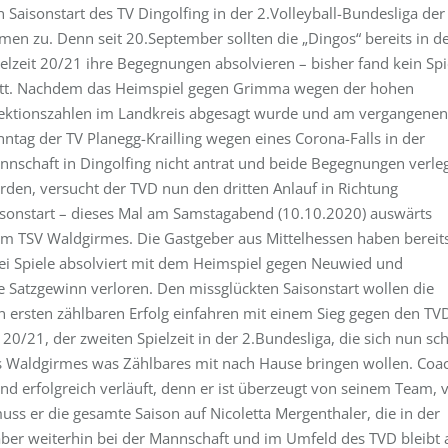
 Saisonstart des TV Dingolfing in der 2.Volleyball-Bundesliga der
men zu. Denn seit 20.September sollten die „Dingos“ bereits in d
elzeit 20/21 ihre Begegnungen absolvieren – bisher fand kein Spi
att. Nachdem das Heimspiel gegen Grimma wegen der hohen
fektionszahlen im Landkreis abgesagt wurde und am vergangenen
ntag der TV Planegg-Krailling wegen eines Corona-Falls in der
nnschaft in Dingolfing nicht antrat und beide Begegnungen verle
rden, versucht der TVD nun den dritten Anlauf in Richtung
isonstart – dieses Mal am Samstagabend (10.10.2020) auswärts
im TSV Waldgirmes. Die Gastgeber aus Mittelhessen haben bereit
ei Spiele absolviert mit dem Heimspiel gegen Neuwied und
 Satzgewinn verloren. Den missglückten Saisonstart wollen die
 ersten zählbaren Erfolg einfahren mit einem Sieg gegen den TV
20/21, der zweiten Spielzeit in der 2.Bundesliga, die sich nun sc
us Waldgirmes was Zählbares mit nach Hause bringen wollen. Coa
tand erfolgreich verläuft, denn er ist überzeugt von seinem Team, 
uss er die gesamte Saison auf Nicoletta Mergenthaler, die in der
 aber weiterhin bei der Mannschaft und im Umfeld des TVD bleibt 