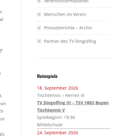
Vereinsinformationen
er
Menschen im Verein
el
Presseberichte – Archiv
Partner des TV Dingolfing
gt
s
Heimspiele
18. September 2026
Tischtennis – Herren III
D.
TV Dingolfing III – TSV 1883 Bogen
hon
Tischtennis V
ch
Spielbeginn: 19:30
vor
Mittelschule
24. September 2026
als