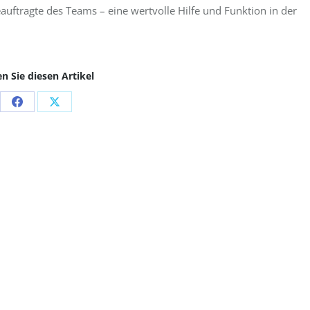
auftragte des Teams – eine wertvolle Hilfe und Funktion in der
en Sie diesen Artikel
Share
Share
on
on
Facebook
X