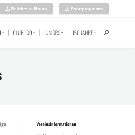
Beitrittserklärung
Sportprogramm
N
CLUB 100
JUNIORS
150 JAHRE
Search:
S
Vereinsinformationen
iga