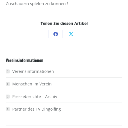
Zuschauern spielen zu können !
Teilen Sie diesen Artikel
Share
Share
on
on
Facebook
X
Vereinsinformationen
Vereinsinformationen
Menschen im Verein
Presseberichte – Archiv
Partner des TV Dingolfing