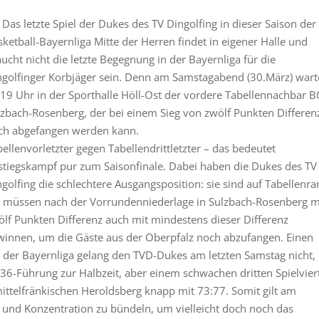
) Das letzte Spiel der Dukes des TV Dingolfing in dieser Saison der
ketball-Bayernliga Mitte der Herren findet in eigener Halle und
ucht nicht die letzte Begegnung in der Bayernliga für die
ngolfinger Korbjäger sein. Denn am Samstagabend (30.März) wart
 19 Uhr in der Sporthalle Höll-Ost der vordere Tabellennachbar B
lzbach-Rosenberg, der bei einem Sieg von zwölf Punkten Differen
ch abgefangen werden kann.
ellenvorletzter gegen Tabellendrittletzter – das bedeutet
stiegskampf pur zum Saisonfinale. Dabei haben die Dukes des TV
golfing die schlechtere Ausgangsposition: sie sind auf Tabellenra
f, müssen nach der Vorrundenniederlage in Sulzbach-Rosenberg m
ölf Punkten Differenz auch mit mindestens dieser Differenz
winnen, um die Gäste aus der Oberpfalz noch abzufangen. Einen
 der Bayernliga gelang den TVD-Dukes am letzten Samstag nicht,
:36-Führung zur Halbzeit, aber einem schwachen dritten Spielvier
ittelfränkischen Heroldsberg knapp mit 73:77. Somit gilt am
e und Konzentration zu bündeln, um vielleicht doch noch das