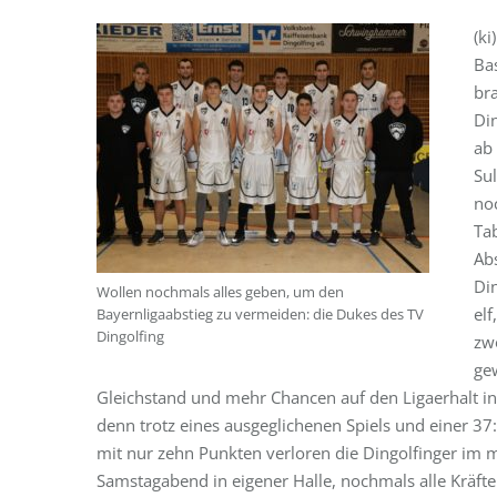
(ki
Bas
bra
Di
ab
Su
no
Tab
Ab
Din
Wollen nochmals alles geben, um den
el
Bayernligaabstieg zu vermeiden: die Dukes des TV
Dingolfing
zw
ge
Gleichstand und mehr Chancen auf den Ligaerhalt in
denn trotz eines ausgeglichenen Spiels und einer 37
mit nur zehn Punkten verloren die Dingolfinger im m
Samstagabend in eigener Halle, nochmals alle Kräft