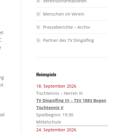
Vereinsinformationen
Menschen im Verein
Presseberichte – Archiv
et
C
Partner des TV Dingolfing
z
Heimspiele
ng
it
18. September 2026
Tischtennis – Herren III
TV Dingolfing III – TSV 1883 Bogen
Tischtennis V
tel
Spielbeginn: 19:30
Mittelschule
24. September 2026