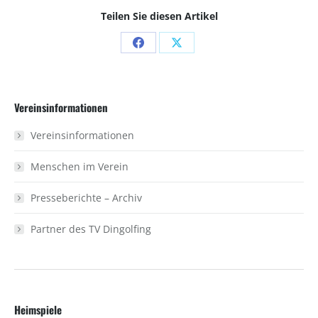
Teilen Sie diesen Artikel
Share
Share
on
on
Facebook
X
Vereinsinformationen
Vereinsinformationen
Menschen im Verein
Presseberichte – Archiv
Partner des TV Dingolfing
Heimspiele