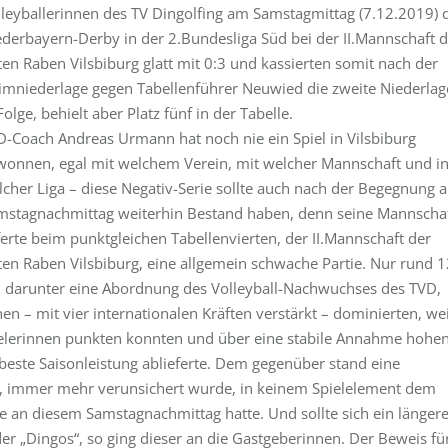
lleyballerinnen des TV Dingolfing am Samstagmittag (7.12.2019) 
ederbayern-Derby in der 2.Bundesliga Süd bei der II.Mannschaft d
en Raben Vilsbiburg glatt mit 0:3 und kassierten somit nach der
imniederlage gegen Tabellenführer Neuwied die zweite Niederlag
Folge, behielt aber Platz fünf in der Tabelle.
D-Coach Andreas Urmann hat noch nie ein Spiel in Vilsbiburg
wonnen, egal mit welchem Verein, mit welcher Mannschaft und i
lcher Liga – diese Negativ-Serie sollte auch nach der Begegnung 
mstagnachmittag weiterhin Bestand haben, denn seine Mannscha
ferte beim punktgleichen Tabellenvierten, der II.Mannschaft der
ten Raben Vilsbiburg, eine allgemein schwache Partie. Nur rund 
rg, darunter eine Abordnung des Volleyball-Nachwuchses des TVD,
en – mit vier internationalen Kräften verstärkt – dominierten, wei
Spielerinnen punkten konnten und über eine stabile Annahme hohe
beste Saisonleistung ablieferte. Dem gegenüber stand eine
nd, immer mehr verunsichert wurde, in keinem Spielelement dem
e an diesem Samstagnachmittag hatte. Und sollte sich ein längere
er „Dingos“, so ging dieser an die Gastgeberinnen. Der Beweis fü