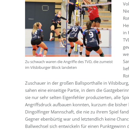
Vo
Ni
Rot
He
in 
TV
ge
we
Sa
Zu schwach waren die Angriffe des TVD, die zumeist
im Vilsbiburger Block landeten
lie
Ro
Zuschauer in der großen Ballsporthalle in Vilsbibu
sahen eine einseitige Partie, in dem die Gastgeberinn
sie nur sehr selten Eigenfehler produzierten, alle 
Angriffsdruck aufbauen konnten, kurzum die bisher 
Dingolfinger Mannschaft, die nie zu ihrem Spiel fa
Gegner ebenbürtig war und letztendlich keine Chanc
Ballwechsel sich entwickeln für einen Punktgewinn d