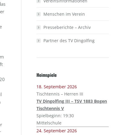
Vereinsinformationen
das
er
Menschen im Verein
e
Presseberichte – Archiv
Partner des TV Dingolfing
n
am
ft
Heimspiele
120
18. September 2026
Tischtennis – Herren III
l
TV Dingolfing III – TSV 1883 Bogen
n
Tischtennis V
Spielbeginn: 19:30
Mittelschule
r
24. September 2026
r