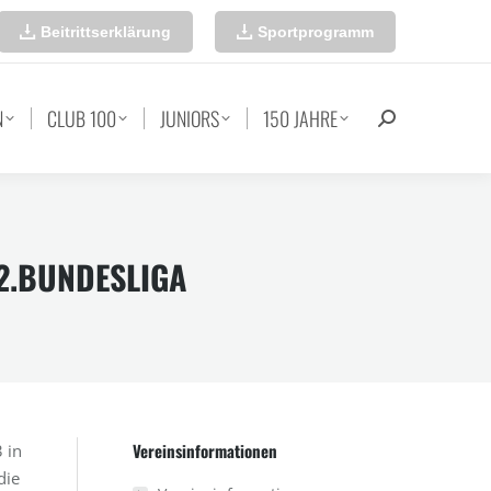
Beitrittserklärung
Sportprogramm
N
CLUB 100
JUNIORS
150 JAHRE
Search:
2.BUNDESLIGA
Vereinsinformationen
 in
die