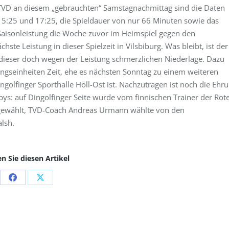
s TVD an diesem „gebrauchten“ Samstagnachmittag sind die Daten
 15:25 und 17:25, die Spieldauer von nur 66 Minuten sowie das
 Saisonleistung die Woche zuvor im Heimspiel gegen den
te Leistung in dieser Spielzeit in Vilsbiburg. Was bleibt, ist der
g dieser doch wegen der Leistung schmerzlichen Niederlage. Dazu
ngseinheiten Zeit, ehe es nächsten Sonntag zu einem weiteren
olfinger Sporthalle Höll-Ost ist. Nachzutragen ist noch die Ehr
ys: auf Dingolfinger Seite wurde vom finnischen Trainer der Rot
 gewählt, TVD-Coach Andreas Urmann wählte von den
lsh.
en Sie diesen Artikel
Share
Share
on
on
Facebook
X