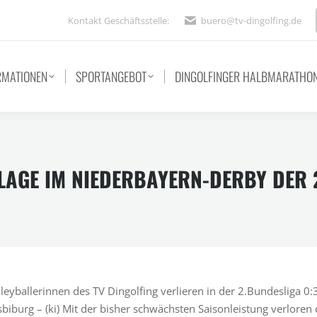
Kontakt Geschäftsstelle:
buero@tv-dingolfing.de
RMATIONEN
SPORTANGEBOT
DINGOLFINGER HALBMARATHO
LAGE IM NIEDERBAYERN-DERBY DER 
leyballerinnen des TV Dingolfing verlieren in der 2.Bundesliga 0:3
sbiburg – (ki) Mit der bisher schwächsten Saisonleistung verloren 