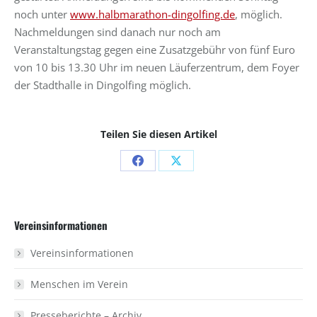
noch unter
www.halbmarathon-dingolfing.de
, möglich.
Nachmeldungen sind danach nur noch am
Veranstaltungstag gegen eine Zusatzgebühr von fünf Euro
von 10 bis 13.30 Uhr im neuen Läuferzentrum, dem Foyer
der Stadthalle in Dingolfing möglich.
Teilen Sie diesen Artikel
Share
Share
on
on
Facebook
X
Vereinsinformationen
Vereinsinformationen
Menschen im Verein
Presseberichte – Archiv