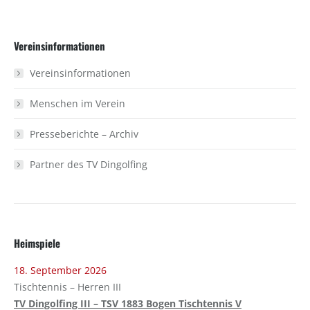
on
on
Facebook
X
Vereinsinformationen
Vereinsinformationen
Menschen im Verein
Presseberichte – Archiv
Partner des TV Dingolfing
Heimspiele
18. September 2026
Tischtennis – Herren III
TV Dingolfing III – TSV 1883 Bogen Tischtennis V