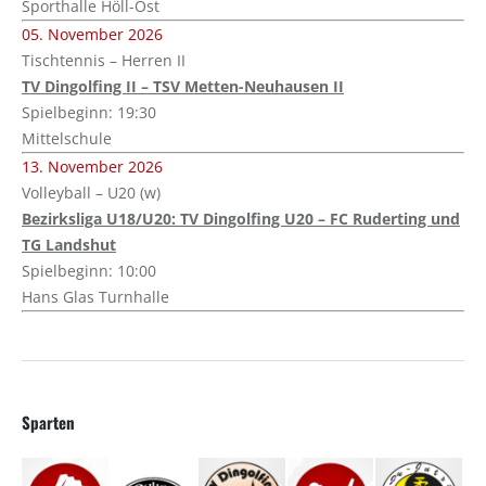
Sporthalle Höll-Ost
05. November 2026
Tischtennis – Herren II
TV Dingolfing II – TSV Metten-Neuhausen II
Spielbeginn: 19:30
Mittelschule
13. November 2026
Volleyball – U20 (w)
Bezirksliga U18/U20: TV Dingolfing U20 – FC Ruderting und
TG Landshut
Spielbeginn: 10:00
Hans Glas Turnhalle
Sparten