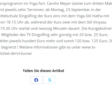
ursprogramm im Yoga fort. Carolin Meyer startet zum dritten Mal
mit jeweils zehn Terminen: ab Montag, 23.September in der
Mittelschule Dingolfing der Kurs eins mit dem Yoga-Stil Hatha mit
von 18.15 Uhr ab, während der Kurs zwei mit dem Stil Vinyasa
19.30 Uhr startet und neunzig Minuten dauert. Die Kursgebühre
r Mitglieder des TV Dingolfing sehr günstig mit 20 bzw. 25 Euro,
zahlen jeweils hundert Euro mehr und somit 120 bzw. 125 Euro. D
st begrenzt ! Weitere Informationen gibt es unter www.tv-
sticket.de/vt-kurse/
Teilen Sie diesen Artikel
Share
Share
on
on
Facebook
X