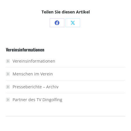
Teilen Sie diesen Artikel
Share
Share
on
on
Facebook
X
Vereinsinformationen
Vereinsinformationen
Menschen im Verein
Presseberichte – Archiv
Partner des TV Dingolfing