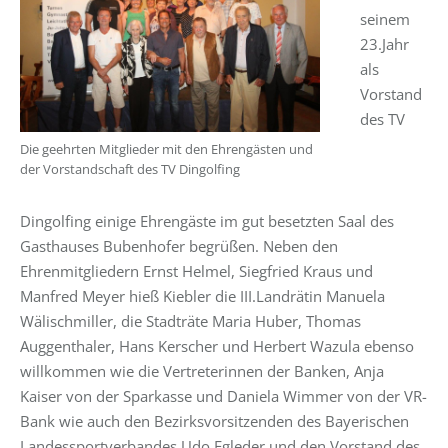
seinem
23.Jahr
als
Vorstand
des TV
Die geehrten Mitglieder mit den Ehrengästen und
der Vorstandschaft des TV Dingolfing
Dingolfing einige Ehrengäste im gut besetzten Saal des
Gasthauses Bubenhofer begrüßen. Neben den
Ehrenmitgliedern Ernst Helmel, Siegfried Kraus und
Manfred Meyer hieß Kiebler die III.Landrätin Manuela
Wälischmiller, die Stadträte Maria Huber, Thomas
Auggenthaler, Hans Kerscher und Herbert Wazula ebenso
willkommen wie die Vertreterinnen der Banken, Anja
Kaiser von der Sparkasse und Daniela Wimmer von der VR-
Bank wie auch den Bezirksvorsitzenden des Bayerischen
Landessportverbandes Udo Egleder und den Vorstand des