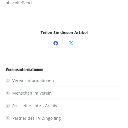
abschließend.
Teilen Sie diesen Artikel
Share
Share
on
on
Facebook
X
Vereinsinformationen
Vereinsinformationen
Menschen im Verein
Presseberichte – Archiv
Partner des TV Dingolfing