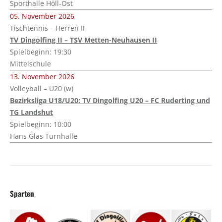
Sporthalle Höll-Ost
05. November 2026
Tischtennis – Herren II
TV Dingolfing II – TSV Metten-Neuhausen II
Spielbeginn: 19:30
Mittelschule
13. November 2026
Volleyball – U20 (w)
Bezirksliga U18/U20: TV Dingolfing U20 – FC Ruderting und
TG Landshut
Spielbeginn: 10:00
Hans Glas Turnhalle
Sparten