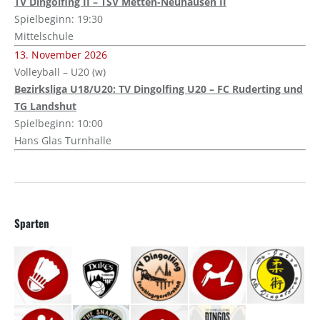
TV Dingolfing II – TSV Metten-Neuhausen II
Spielbeginn: 19:30
Mittelschule
13. November 2026
Volleyball – U20 (w)
Bezirksliga U18/U20: TV Dingolfing U20 – FC Ruderting und
TG Landshut
Spielbeginn: 10:00
Hans Glas Turnhalle
Sparten