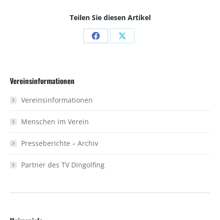
Teilen Sie diesen Artikel
Share
Share
on
on
Facebook
X
Vereinsinformationen
Vereinsinformationen
Menschen im Verein
Presseberichte – Archiv
Partner des TV Dingolfing