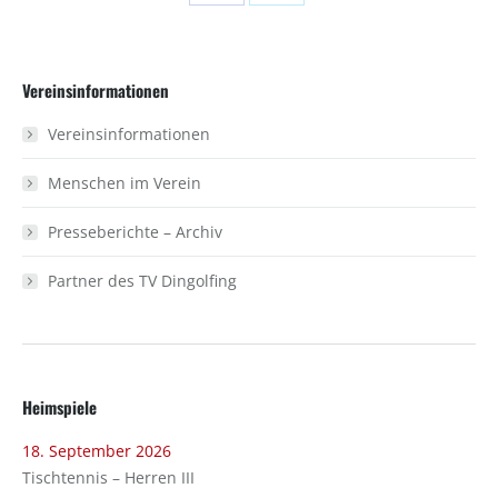
Share
Share
on
on
Facebook
X
Vereinsinformationen
Vereinsinformationen
Menschen im Verein
Presseberichte – Archiv
Partner des TV Dingolfing
Heimspiele
18. September 2026
Tischtennis – Herren III