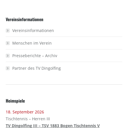
on
on
Facebook
X
Vereinsinformationen
Vereinsinformationen
Menschen im Verein
Presseberichte – Archiv
Partner des TV Dingolfing
Heimspiele
18. September 2026
Tischtennis – Herren III
TV Dingolfing III – TSV 1883 Bogen Tischtennis V