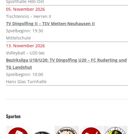
Sporthalle Höll-Ost
05. November 2026
Tischtennis – Herren II
TV Dingolfing II – TSV Metten-Neuhausen II
Spielbeginn: 19:30
Mittelschule
13. November 2026
Volleyball – U20 (w)
Bezirksliga U18/U20: TV Dingolfing U20 – FC Ruderting und
TG Landshut
Spielbeginn: 10:00
Hans Glas Turnhalle
Sparten