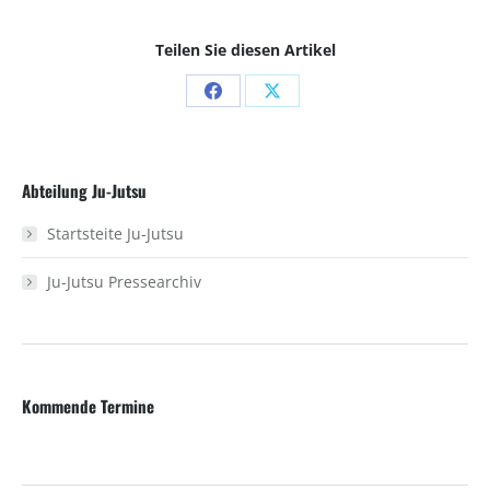
Teilen Sie diesen Artikel
Share
Share
on
on
Facebook
X
Abteilung Ju-Jutsu
Startsteite Ju-Jutsu
Ju-Jutsu Pressearchiv
Kommende Termine