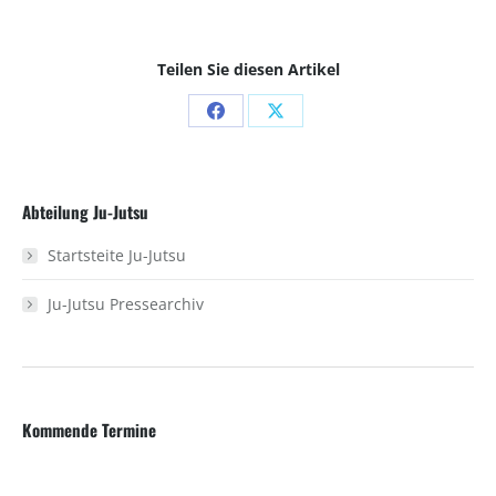
Teilen Sie diesen Artikel
Share
Share
on
on
Facebook
X
Abteilung Ju-Jutsu
Startsteite Ju-Jutsu
Ju-Jutsu Pressearchiv
Kommende Termine