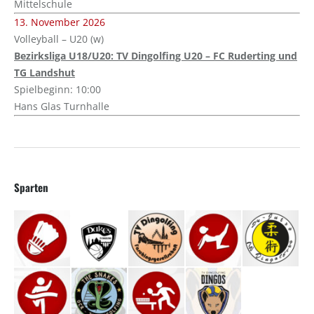
Mittelschule
13. November 2026
Volleyball – U20 (w)
Bezirksliga U18/U20: TV Dingolfing U20 – FC Ruderting und
TG Landshut
Spielbeginn: 10:00
Hans Glas Turnhalle
Sparten