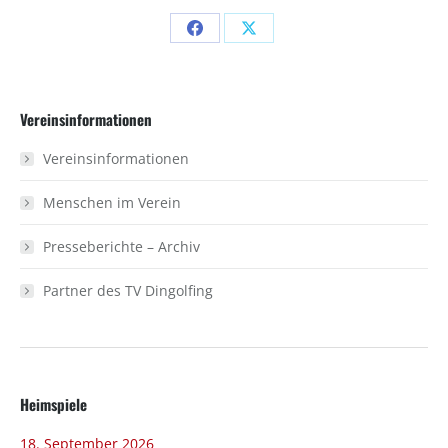
Share
Share
on
on
Facebook
X
Vereinsinformationen
Vereinsinformationen
Menschen im Verein
Presseberichte – Archiv
Partner des TV Dingolfing
Heimspiele
18. September 2026