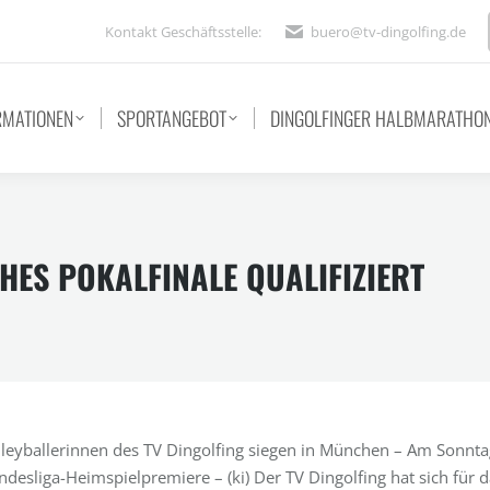
Kontakt Geschäftsstelle:
buero@tv-dingolfing.de
RMATIONEN
SPORTANGEBOT
DINGOLFINGER HALBMARATHO
HES POKALFINALE QUALIFIZIERT
lleyballerinnen des TV Dingolfing siegen in München – Am Sonnta
desliga-Heimspielpremiere – (ki) Der TV Dingolfing hat sich für 