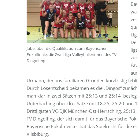
Bay
wa
ve
qua
Li
Der
Jubel über die Qualifikation zum Bayerischen
li
Pokalfinale: die Zweitliga-Volleyballerinnen des TV
zu
Dingolfing
Fa
au
Urmann, der aus familiären Gründen kurzfristig fehl
Durch Losentscheid bekamen es die „Dingos“ zunäch
man klar in zwei Sätzen mit 25:13 und 25:14 besiege
Unterhaching über drei Sätze mit 18:25, 25:20 und 1
Drittligisten VC-DJK München-Ost-Herrsching. 25:13
TV Dingolfing, der sich damit für das Bayerische Pok
Bayerische Pokalmeister hat das Spielrecht für die
Vilsbiburg.