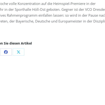
 Woche volle Konzentration auf die Heimspiel-Premiere in der
in der Sporthalle Höll-Ost geboten. Gegner ist der VCO Dresde
tives Rahmenprogramm einfallen lassen: so wird in der Pause nac
eten, der Bayerische, Deutsche und Europameister in der Diszipl
en Sie diesen Artikel
Share
Share
on
on
Facebook
X