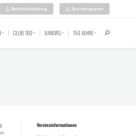
Beitrittserklärung
Sportprogramm
N
CLUB 100
JUNIORS
150 JAHRE
Search:
Vereinsinformationen
g
das