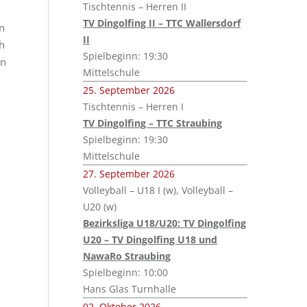
Tischtennis – Herren II
TV Dingolfing II – TTC Wallersdorf
n
II
h
Spielbeginn: 19:30
in
Mittelschule
25. September 2026
Tischtennis – Herren I
TV Dingolfing – TTC Straubing
Spielbeginn: 19:30
Mittelschule
27. September 2026
Volleyball – U18 I (w), Volleyball –
U20 (w)
Bezirksliga U18/U20: TV Dingolfing
U20 – TV Dingolfing U18 und
NawaRo Straubing
Spielbeginn: 10:00
Hans Glas Turnhalle
02. Oktober 2026