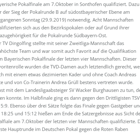
erische Pokalfinale am 7.Oktober in Sonthofen qualifiziert. Dazu
r der Sieg der Pokalrunde B auf südostbayerischer Ebene am
rgangenen Sonntag (29.9.2019) notwendig. Acht Mannschaften
lifizierten sich aus den Bezirkspokalen oder auf Grund ihrer
gazugehörigkeit für die Pokalrunde Südbayern-Ost.
 TV Dingolfing stellte mit seiner Zweitliga-Mannschaft das
gahöchste Team und war somit auch Favorit auf die Qualifikation
m Bayerischen Pokalfinale der letzten vier Mannschaften. Dieser
voritenrolle wurden die TVD-Damen auch letztendlich gerecht, w
ch mit einem etwas dezimierten Kader und ohne Coach Andreas
te und von Co-Trainerin Andrea Grüll bestens vertreten wurde.
st mit dem Landesligaabsteiger SV Wacker Burghausen zu tun, d
n konnte. Im Halbfinale ging es dann gegen den Drittligisten TSV
5:9. Ebenso über drei Sätze folgte das Finale gegen Gastgeber un
, 18:25 und 15:12 hießen am Ende die Satzergebnisse aus Sicht d
alfiale am 7.Oktober der letzten vier Mannschaften qualifizierte. 
 erste Hauptrunde im Deutschen Pokal gegen die Roten Raben