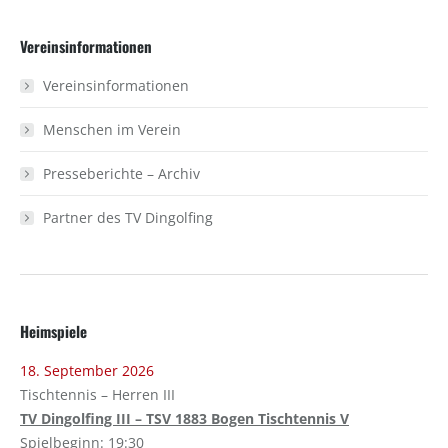
Facebook
X
Vereinsinformationen
Vereinsinformationen
Menschen im Verein
Presseberichte – Archiv
Partner des TV Dingolfing
Heimspiele
18. September 2026
Tischtennis – Herren III
TV Dingolfing III – TSV 1883 Bogen Tischtennis V
Spielbeginn: 19:30