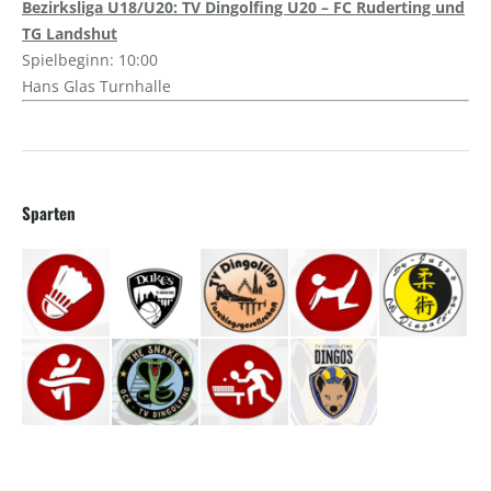
Bezirksliga U18/U20: TV Dingolfing U20 – FC Ruderting und
TG Landshut
Spielbeginn: 10:00
Hans Glas Turnhalle
Sparten