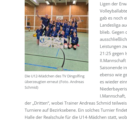
Ligen der Erw
Volleyballabt
gab es noch e
Landesliga au
blieb. Gegen 
ausschließlic
Leistungen zw
21:25 gegen I
II.Mannschaf
Saisonende in
ebenso wie g
Die U12-Mädchen des TV Dingolfing
es wieder ein
überzeugten erneut (Foto. Andreas
Schmid)
Niederbayeris
I.Mannschaft,
der „Dritten“, wobei Trainer Andreas Schmid teilweis
Turniere auf Bezirksebene. Ein solches Turnier fin
Halle der Realschule für die U14-Mädchen statt, wobe