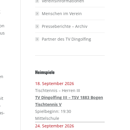
Vereinsinformationen
g
Menschen im Verein
son
Presseberichte – Archiv
aus
Partner des TV Dingolfing
Heimspiele
en
18. September 2026
Tischtennis – Herren III
TV Dingolfing III – TSV 1883 Bogen
it
Tischtennis V
-
Spielbeginn: 19:30
as-
Mittelschule
24. September 2026