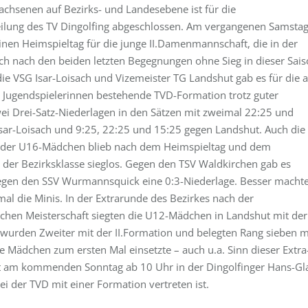
achsenen auf Bezirks- und Landesebene ist für die
eilung des TV Dingolfing abgeschlossen. Am vergangenen Samsta
inen Heimspieltag für die junge II.Damenmannschaft, die in der
ch nach den beiden letzten Begegnungen ohne Sieg in dieser Sai
die VSG Isar-Loisach und Vizemeister TG Landshut gab es für die 
h Jugendspielerinnen bestehende TVD-Formation trotz guter
ei Drei-Satz-Niederlagen in den Sätzen mit zweimal 22:25 und
sar-Loisach und 9:25, 22:25 und 15:25 gegen Landshut. Auch die
t der U16-Mädchen blieb nach dem Heimspieltag und dem
 der Bezirksklasse sieglos. Gegen den TSV Waldkirchen gab es
egen den SSV Wurmannsquick eine 0:3-Niederlage. Besser macht
mal die Minis. In der Extrarunde des Bezirkes nach der
chen Meisterschaft siegten die U12-Mädchen in Landshut mit der
 wurden Zweiter mit der II.Formation und belegten Rang sieben m
e Mädchen zum ersten Mal einsetzte – auch u.a. Sinn dieser Extra
det am kommenden Sonntag ab 10 Uhr in der Dingolfinger Hans-Gl
i der TVD mit einer Formation vertreten ist.