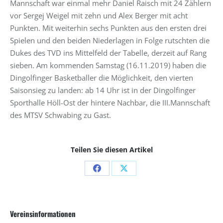
Mannschaft war einmal mehr Daniel Raisch mit 24 Zählern
vor Sergej Weigel mit zehn und Alex Berger mit acht
Punkten. Mit weiterhin sechs Punkten aus den ersten drei
Spielen und den beiden Niederlagen in Folge rutschten die
Dukes des TVD ins Mittelfeld der Tabelle, derzeit auf Rang
sieben. Am kommenden Samstag (16.11.2019) haben die
Dingolfinger Basketballer die Möglichkeit, den vierten
Saisonsieg zu landen: ab 14 Uhr ist in der Dingolfinger
Sporthalle Höll-Ost der hintere Nachbar, die III.Mannschaft
des MTSV Schwabing zu Gast.
Teilen Sie diesen Artikel
Share
Share
on
on
Facebook
X
Vereinsinformationen