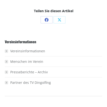
Teilen Sie diesen Artikel
Share
Share
on
on
Facebook
X
Vereinsinformationen
Vereinsinformationen
Menschen im Verein
Presseberichte – Archiv
Partner des TV Dingolfing