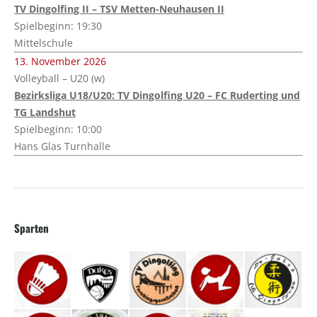
TV Dingolfing II – TSV Metten-Neuhausen II
Spielbeginn: 19:30
Mittelschule
13. November 2026
Volleyball – U20 (w)
Bezirksliga U18/U20: TV Dingolfing U20 – FC Ruderting und
TG Landshut
Spielbeginn: 10:00
Hans Glas Turnhalle
Sparten