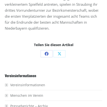
verkleinertem Spielfeld antreten, spielen in Straubing ihr
drittes Vorrundenturnier zur Bezirksmeisterschaft, wobei
die ersten Vierplatzierten der insgesamt acht Teams sich
für die Endrunde der besten acht Mannschaften in
Niederbayern qualifizieren.
Teilen Sie diesen Artikel
Share
Share
on
on
Facebook
X
Vereinsinformationen
Vereinsinformationen
Menschen im Verein
Presseberichte – Archiv