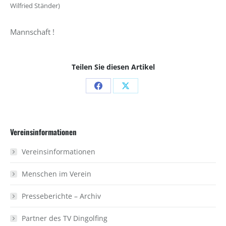
Wilfried Ständer)
Mannschaft !
Teilen Sie diesen Artikel
Share
Share
on
on
Facebook
X
Vereinsinformationen
Vereinsinformationen
Menschen im Verein
Presseberichte – Archiv
Partner des TV Dingolfing