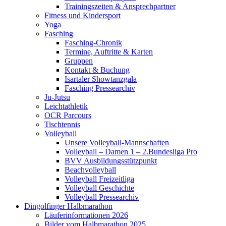
Trainingszeiten & Ansprechpartner
Fitness und Kindersport
Yoga
Fasching
Fasching-Chronik
Termine, Auftritte & Karten
Gruppen
Kontakt & Buchung
Isartaler Showtanzgala
Fasching Pressearchiv
Ju-Jutsu
Leichtathletik
OCR Parcours
Tischtennis
Volleyball
Unsere Volleyball-Mannschaften
Volleyball – Damen 1 – 2.Bundesliga Pro
BVV Ausbildungsstützpunkt
Beachvolleyball
Volleyball Freizeitliga
Volleyball Geschichte
Volleyball Pressearchiv
Dingolfinger Halbmarathon
Läuferinformationen 2026
Bilder vom Halbmarathon 2025