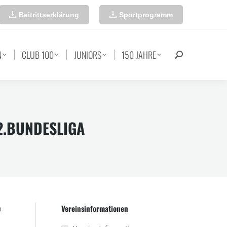
Beitrittserklärung
Sportprogramm
N
CLUB 100
JUNIORS
150 JAHRE
Search:
2.BUNDESLIGA
Vereinsinformationen
m