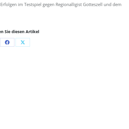
rfolgen im Testspiel gegen Regionalligist Gotteszell und dem
en Sie diesen Artikel
Share
Share
on
on
Facebook
X