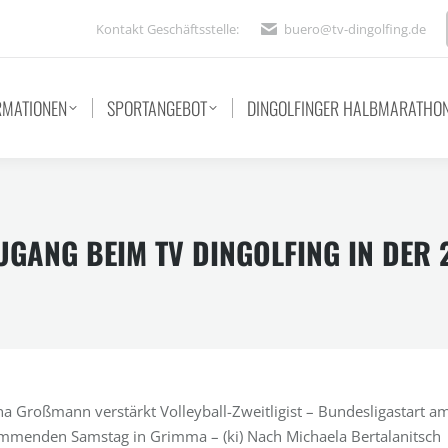
Kontakt Geschäftsstelle:
buero@tv-dingolfing.de
RMATIONEN
SPORTANGEBOT
DINGOLFINGER HALBMARATHO
UGANG BEIM TV DINGOLFING IN DER 
na Großmann verstärkt Volleyball-Zweitligist – Bundesligastart a
mmenden Samstag in Grimma – (ki) Nach Michaela Bertalanitsch