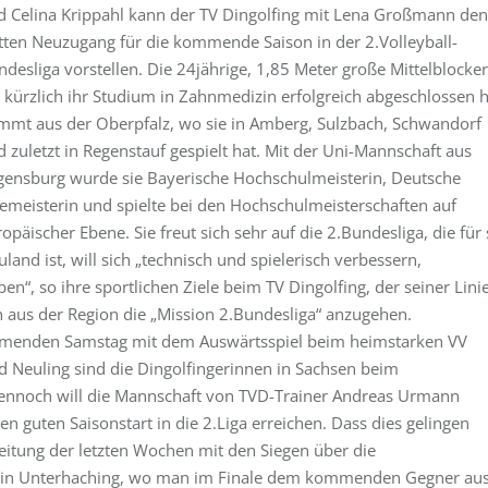
d Celina Krippahl kann der TV Dingolfing mit Lena Großmann den
itten Neuzugang für die kommende Saison in der 2.Volleyball-
desliga vorstellen. Die 24jährige, 1,85 Meter große Mittelblocker
 kürzlich ihr Studium in Zahnmedizin erfolgreich abgeschlossen h
mmt aus der Oberpfalz, wo sie in Amberg, Sulzbach, Schwandorf
 zuletzt in Regenstauf gespielt hat. Mit der Uni-Mannschaft aus
gensburg wurde sie Bayerische Hochschulmeisterin, Deutsche
zemeisterin und spielte bei den Hochschulmeisterschaften auf
opäischer Ebene. Sie freut sich sehr auf die 2.Bundesliga, die für 
land ist, will sich „technisch und spielerisch verbessern,
“, so ihre sportlichen Ziele beim TV Dingolfing, der seiner Lini
en aus der Region die „Mission 2.Bundesliga“ anzugehen.
kommenden Samstag mit dem Auswärtsspiel beim heimstarken VV
nd Neuling sind die Dingolfingerinnen in Sachsen beim
dennoch will die Mannschaft von TVD-Trainer Andreas Urmann
en guten Saisonstart in die 2.Liga erreichen. Dass dies gelingen
eitung der letzten Wochen mit den Siegen über die
r in Unterhaching, wo man im Finale dem kommenden Gegner au