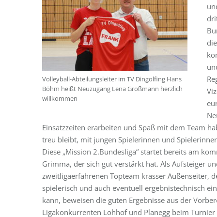
un
dr
Bun
die
ko
und
Re
Volleyball-Abteilungsleiter im TV Dingolfing Hans
Böhm heißt Neuzugang Lena Großmann herzlich
Vi
willkommen
eur
Neu
Einsatzzeiten erarbeiten und Spaß mit dem Team haben
treu bleibt, mit jungen Spielerinnen und Spielerinn
Diese „Mission 2.Bundesliga“ startet bereits am 
Grimma, der sich gut verstärkt hat. Als Aufsteiger u
zweitligaerfahrenen Topteam krasser Außenseiter, 
spielerisch und auch eventuell ergebnistechnisch ein
kann, beweisen die guten Ergebnisse aus der Vorber
Ligakonkurrenten Lohhof und Planegg beim Turnie