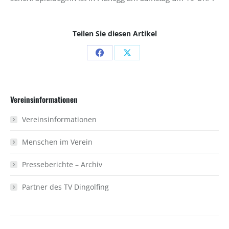
Teilen Sie diesen Artikel
Share
Share
on
on
Facebook
X
Vereinsinformationen
Vereinsinformationen
Menschen im Verein
Presseberichte – Archiv
Partner des TV Dingolfing