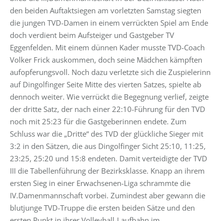
den beiden Auftaktsiegen am vorletzten Samstag siegten
die jungen TVD-Damen in einem verrückten Spiel am Ende
doch verdient beim Aufsteiger und Gastgeber TV
Eggenfelden. Mit einem dünnen Kader musste TVD-Coach
Volker Frick auskommen, doch seine Mädchen kämpften
aufopferungsvoll. Noch dazu verletzte sich die Zuspielerinn
auf Dingolfinger Seite Mitte des vierten Satzes, spielte ab
dennoch weiter. Wie verrückt die Begegnung verlief, zeigte
der dritte Satz, der nach einer 22:10-Führung für den TVD
noch mit 25:23 für die Gastgeberinnen endete. Zum
Schluss war die „Dritte“ des TVD der glückliche Sieger mit
3:2 in den Sätzen, die aus Dingolfinger Sicht 25:10, 11:25,
23:25, 25:20 und 15:8 endeten. Damit verteidigte der TVD
III die Tabellenführung der Bezirksklasse. Knapp an ihrem
ersten Sieg in einer Erwachsenen-Liga schrammte die
IV.Damenmannschaft vorbei. Zumindest aber gewann die
blutjunge TVD-Truppe die ersten beiden Sätze und den
ersten Punkt in ihrer Volleyball-Laufbahn im