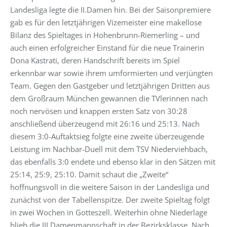
Landesliga legte die II.Damen hin. Bei der Saisonpremiere
gab es für den letztjährigen Vizemeister eine makellose
Bilanz des Spieltages in Hohenbrunn-Riemerling – und
auch einen erfolgreicher Einstand für die neue Trainerin
Dona Kastrati, deren Handschrift bereits im Spiel
erkennbar war sowie ihrem umformierten und verjüngten
Team. Gegen den Gastgeber und letztjährigen Dritten aus
dem Großraum München gewannen die TVlerinnen nach
noch nervösen und knappen ersten Satz von 30:28
anschließend überzeugend mit 26:16 und 25:13. Nach
diesem 3:0-Auftaktsieg folgte eine zweite überzeugende
Leistung im Nachbar-Duell mit dem TSV Niederviehbach,
das ebenfalls 3:0 endete und ebenso klar in den Sätzen mit
25:14, 25:9, 25:10. Damit schaut die „Zweite“
hoffnungsvoll in die weitere Saison in der Landesliga und
zunächst von der Tabellenspitze. Der zweite Spieltag folgt
in zwei Wochen in Gotteszell. Weiterhin ohne Niederlage
blieb die III,Damenmannschaft in der Bezirksklasse. Nach